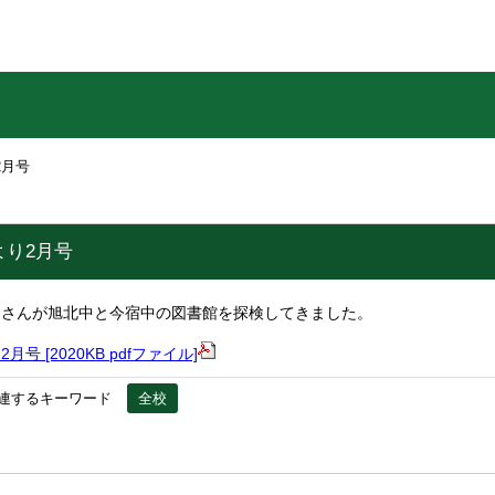
2月号
より2月号
さんが旭北中と今宿中の図書館を探検してきました。
号 [2020KB pdfファイル]
連するキーワード
全校