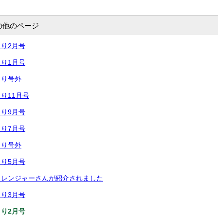
の他のページ
り2月号
り1月号
より号外
り11月号
り9月号
り7月号
より号外
り5月号
クレンジャーさんが紹介されました
り3月号
り2月号