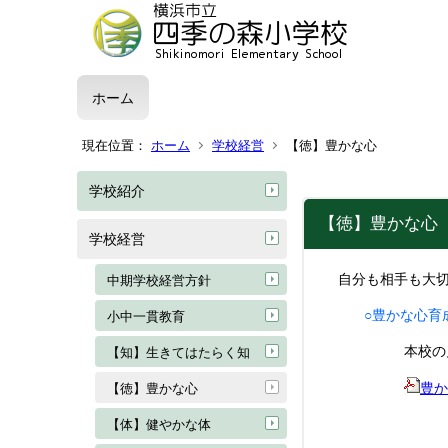
ホーム
現在位置：
ホーム
学校経営
【徳】豊かな心
学校紹介
【徳】豊かな心
学校経営
自分も相手も大切
中期学校経営方針
○豊かな心育
小中一貫教育
本校の
【知】生きてはたらく知
豊か
【徳】豊かな心
【体】健やかな体