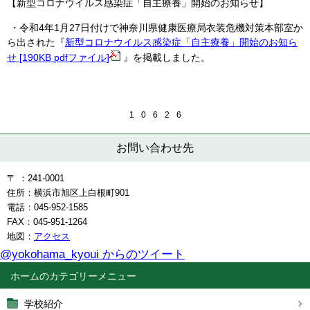
【新型コロナウイルス感染症「自主療養」開始のお知らせ】
・令和4年1月27日付けで神奈川県健康医療局衣装危機対策本部室か
ら出された『
新型コロナウイルス感染症「自主療養」開始のお知ら
せ [190KB pdfファイル]
』を掲載しました。
1
0
6
2
6
お問い合わせ先
〒 ：241-0001
住所：横浜市旭区上白根町901
電話：045-952-1585
FAX：045-951-1264
地図：
アクセス
@yokohama_kyoui からのツイート
ホーム
学校紹介