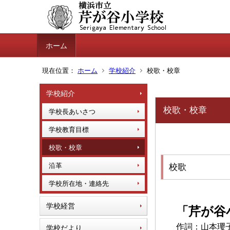
ホーム
現在位置：
ホーム
学校紹介
校歌・校章
学校紹介
校歌・校章
学校長あいさつ
学校教育目標
校歌・校章
沿革
校歌
学校所在地・連絡先
学校経営
「芹が谷
作詞：山本瓔
学校だより