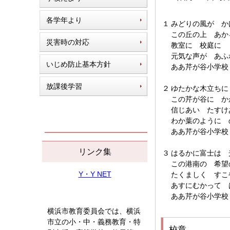
各学年より
１
みどりの風が か
この丘の上 あか
災害時の対応
教室に 校庭に
元気な声が あふ
いじめ防止基本方針
ああ芹が谷小学校
放課後学習
２
ゆたかな木立ちに
この芹が谷に か
信じあい たすけ
わか葉のように 
ああ芹が谷小学校
リンク集
３
はるかに富士は 
この港南の 希望
Y・Y NET
たくましく すこ
あすにむかって 
ああ芹が谷小学校
横浜市教育委員会では、横浜
市立の小・中・義務教育・特
校章