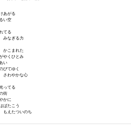
けあがる
るい空
れてる
 みなぎる力
 かこまれた
がやくひとみ
あい
のびてゆく
 さわやかな心
光ってる
の街
やかに
はばたこう
 もえたついのち