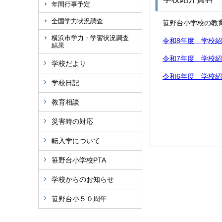
年間行事予定
全国学力状況調査
笹野台小学校の教
横浜市学力・学習状況調査
令和8年度 学校
結果
令和7年度 学校
学校だより
令和6年度 学校
学校日記
教育相談
災害時の対応
転入学について
笹野台小学校PTA
学校からのお知らせ
笹野台小５０周年