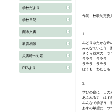
学校だより
作詞：校歌制定委
学校日記
配布文書
1.
みどりゆたかな丘
教育相談
みんなでいこう 
さくら並木の つ
災害時の対応
ラララ ラララ
ラララ ラララ
PTAより
ぼくも わたしも
2.
学びの庭に 日の
あふれる力 はず
みんなで学ぼう 
あすの希望に つ