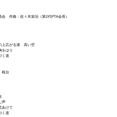
員会 作曲：佐々木栄治（第2代PTA会長）
の上広がる港 高い空
胸をはり
づく道
 桜台
光
む声
窓あけて
づく道