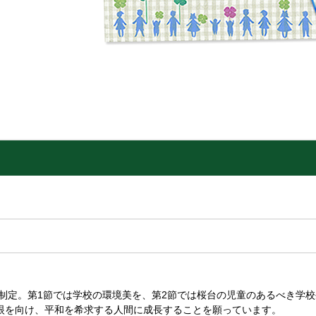
日に制定。第1節では学校の環境美を、第2節では桜台の児童のあるべき学
眼を向け、平和を希求する人間に成長することを願っています。