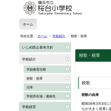
ホーム
現在位置：
ホーム
学校紹介
校歌・校章
いじめ防止基本方針
校歌・校章
学校紹介
学校教育目標
校歌・校章
校歌
沿革
校歌の由来
学校所在地・連絡先
昭和36年3月3
学校経営
ちが大きく世界に