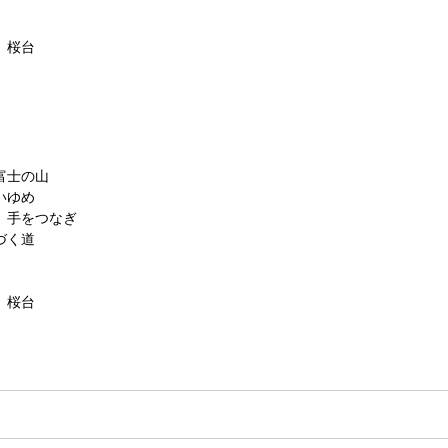
 桜台
富士の山
いゆめ
 手をつなぎ
づく道
 桜台