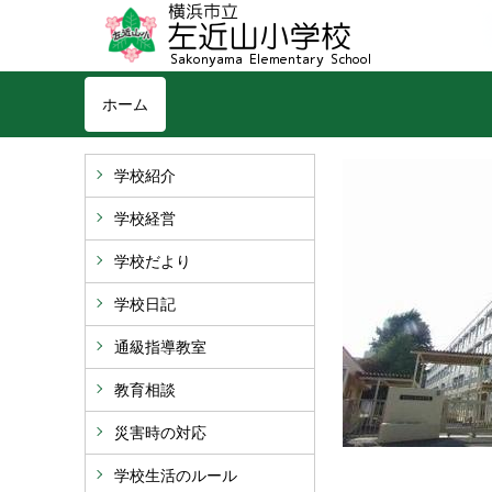
ホーム
学校紹介
学校経営
学校だより
学校日記
通級指導教室
教育相談
災害時の対応
学校生活のルール