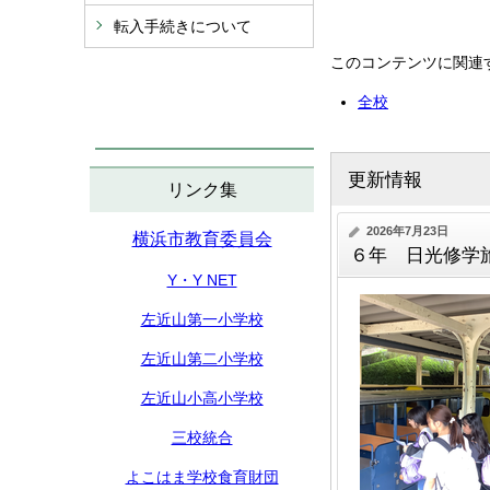
転入手続きについて
このコンテンツに関連
全校
更新情報
リンク集
2026年7月23日
横浜市教育委員会
６年 日光修学
Y・Y NET
左近山第一小学校
左近山第二小学校
左近山小高小学校
三校統合
よこはま学校食育財団