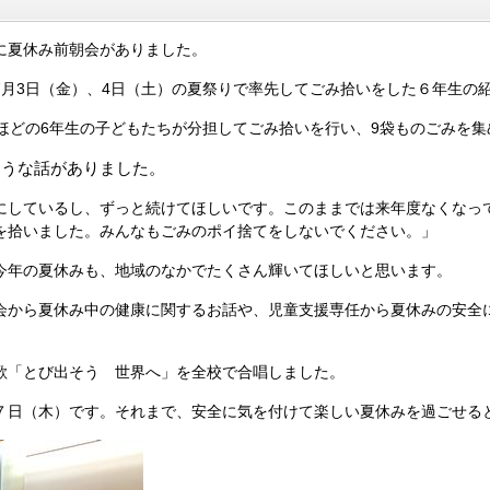
に夏休み前朝会がありました。
7月3日（金）、4日（土）の夏祭りで率先してごみ拾いをした６年生の
程ほどの6年生の子どもたちが分担してごみ拾いを行い、9袋ものごみを
ような話がありました。
にしているし、ずっと続けてほしいです。このままでは来年度なくなっ
を拾いました。みんなもごみのポイ捨てをしないでください。」
今年の夏休みも、地域のなかでたくさん輝いてほしいと思います。
会から夏休み中の健康に関するお話や、児童支援専任から夏休みの安全
歌「とび出そう 世界へ」を全校で合唱しました。
７日（木）です。それまで、安全に気を付けて楽しい夏休みを過ごせる