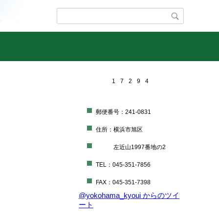
1
7
2
9
4
郵便番号：241-0831
住所：横浜市旭区
左近山1997番地の2
TEL：045-351-7856
FAX：045-351-7398
@yokohama_kyoui からのツイ
ート