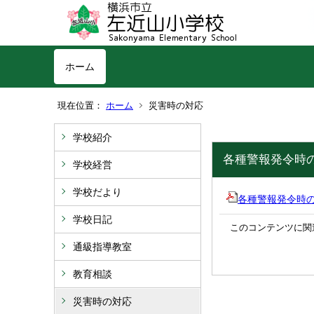
ホーム
現在位置：
ホーム
災害時の対応
学校紹介
各種警報発令時
学校経営
学校だより
各種警報発令時の
学校日記
このコンテンツに関
通級指導教室
教育相談
災害時の対応