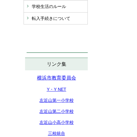
学校生活のルール
転入手続きについて
リンク集
横浜市教育委員会
Y・Y NET
左近山第一小学校
左近山第二小学校
左近山小高小学校
三校統合