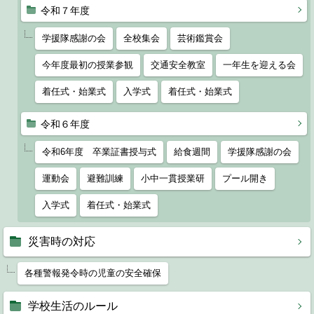
令和７年度
学援隊感謝の会
全校集会
芸術鑑賞会
今年度最初の授業参観
交通安全教室
一年生を迎える会
着任式・始業式
入学式
着任式・始業式
令和６年度
令和6年度 卒業証書授与式
給食週間
学援隊感謝の会
運動会
避難訓練
小中一貫授業研
プール開き
入学式
着任式・始業式
災害時の対応
各種警報発令時の児童の安全確保
学校生活のルール