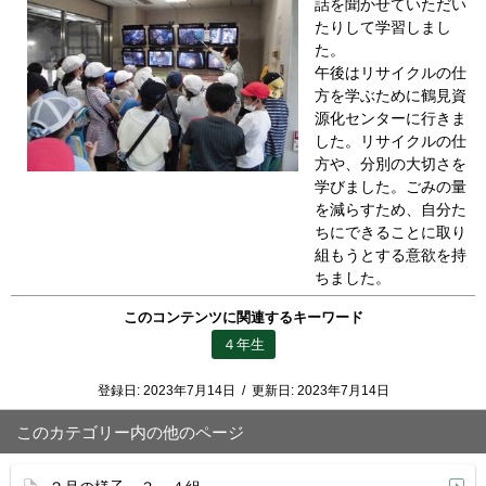
話を聞かせていただい
たりして学習しまし
た。
午後はリサイクルの仕
方を学ぶために鶴見資
源化センターに行きま
した。リサイクルの仕
方や、分別の大切さを
学びました。ごみの量
を減らすため、自分た
ちにできることに取り
組もうとする意欲を持
ちました。
このコンテンツに関連するキーワード
４年生
登録日:
2023年7月14日
/
更新日:
2023年7月14日
このカテゴリー内の他のページ