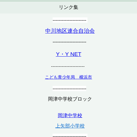
リンク集
----------------------
中川地区連合自治会
----------------------
Y・Y NET
----------------------
こども青少年局 横浜市
----------------------
岡津中学校ブロック
岡津中学校
上矢部小学校
----------------------