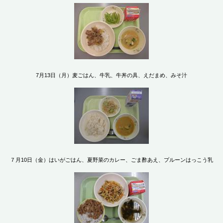
7月13日（月）麦ごはん、牛乳、牛丼の具、えだまめ、みそ汁
７月10日（金）はいがごはん、夏野菜のカレー、ごま酢あえ、プルーンはっこう乳