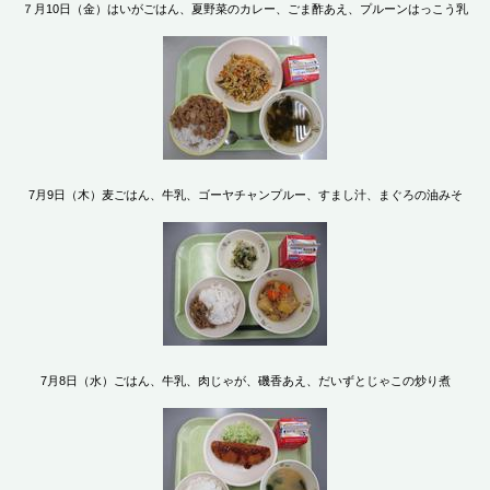
７月10日（金）はいがごはん、夏野菜のカレー、ごま酢あえ、プルーンはっこう乳
7月9日（木）麦ごはん、牛乳、ゴーヤチャンプルー、すまし汁、まぐろの油みそ
7月8日（水）ごはん、牛乳、肉じゃが、磯香あえ、だいずとじゃこの炒り煮