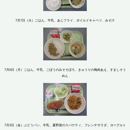
7月7日（火）ごはん、牛乳、あじフライ、ボイルドキャベツ、みそ汁
7月6日（月）ごはん、牛乳、ごぼうのみそそぼろ、きゅうりの梅肉あえ、すましそう
めん
7月3日（金）ぶどうパン、牛乳、夏野菜のスパゲティ、フレンチサラダ、ヨーグルト