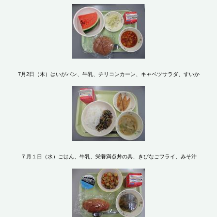
7月2日（木）はいがパン、牛乳、チリコンカーン、キャベツサラダ、すいか
７月１日（水）ごはん、牛乳、栄養満点丼の具、きびなごフライ、みそ汁