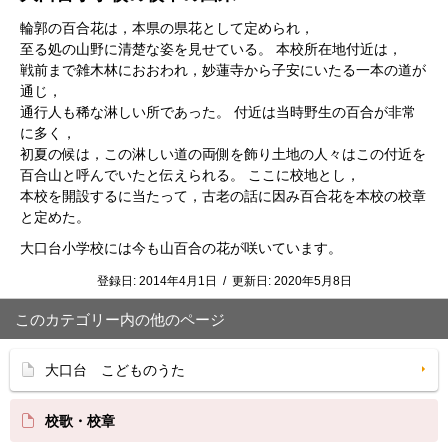
輪郭の百合花は，本県の県花として定められ，
至る処の山野に清楚な姿を見せている。 本校所在地付近は，
戦前まで雑木林におおわれ，妙蓮寺から子安にいたる一本の道が
通じ，
通行人も稀な淋しい所であった。 付近は当時野生の百合が非常
に多く，
初夏の候は，この淋しい道の両側を飾り土地の人々はこの付近を
百合山と呼んでいたと伝えられる。 ここに校地とし，
本校を開設するに当たって，古老の話に因み百合花を本校の校章
と定めた。
大口台小学校には今も山百合の花が咲いています。
登録日:
2014年4月1日
/
更新日:
2020年5月8日
このカテゴリー内の他のページ
大口台 こどものうた
校歌・校章