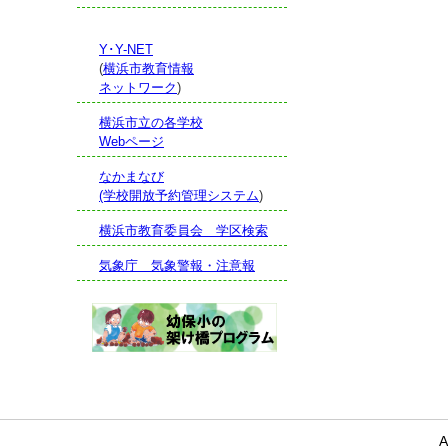
Y･Y-NET
(
横浜市教育情報
ネットワーク
)
横浜市立の各学校
Webページ
なかまなび
(学校開放予約管理システム
)
横浜市教育委員会 学区検索
気象庁 気象警報・注意報
A