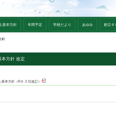
止基本方針
年間予定
学校だより
あゆみ
創立６
方針
本方針 改定
本方針（R６.3.31改訂）