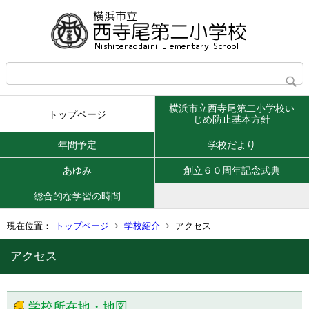
横浜市立西寺尾第二小学校い
トップページ
じめ防止基本方針
年間予定
学校だより
あゆみ
創立６０周年記念式典
総合的な学習の時間
現在位置：
トップページ
学校紹介
アクセス
アクセス
学校所在地・地図