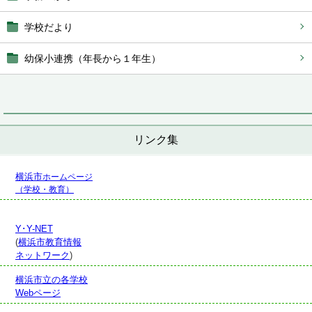
学校だより
幼保小連携（年長から１年生）
リンク集
横浜市
ホームページ
（学校・教育）
Y･Y-NET
(
横浜市教育情報
ネットワーク
)
横浜市立の各学校
Webページ