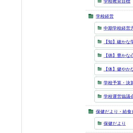
学校教育目標
学校経営
中期学校経営
【知】確かな
【徳】豊かな
【体】健やか
学校予算・決
学校運営協議
保健だより・給食
保健だより