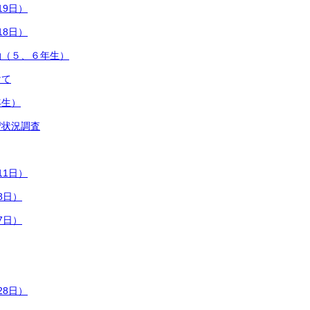
19日）
18日）
動（５、６年生）
けて
年生）
習状況調査
11日）
8日）
7日）
28日）