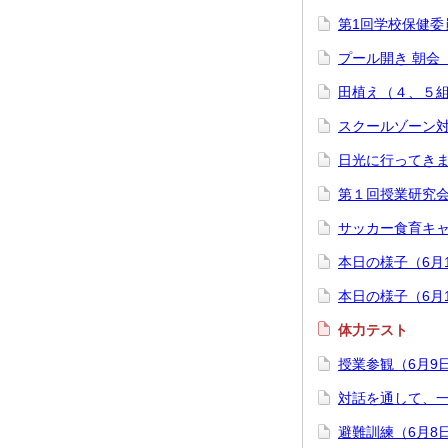
第1回学校保健委
プール開き 朝会（
田植え（４、５
スクールゾーン
日光に行ってき
第１回授業研究
サッカー食育キ
本日の様子（6月
本日の様子（6月
体力テスト
授業参観（6月9
対話を通して、
避難訓練（6月8