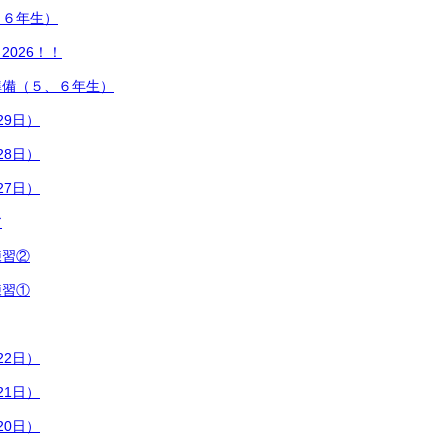
～６年生）
2026！！
準備（５、６年生）
29日）
28日）
27日）
ア
練習②
練習①
22日）
21日）
20日）