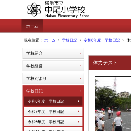
ホーム
現在位置：
ホーム
学校日記
令和8年度 学校日記
体
学校紹介
体力テスト
学校経営
学校だより
学校日記
令和8年度 学校日記
令和7年度 学校日記
令和6年度 学校日記