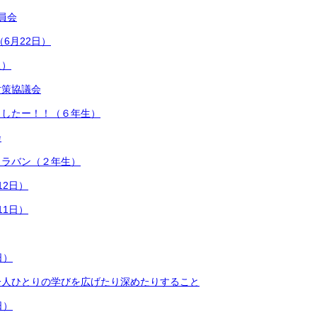
員会
6月22日）
組）
対策協議会
ましたー！！（６年生）
会
ャラバン（２年生）
12日）
11日）
日）
一人ひとりの学びを広げたり深めたりすること
日）