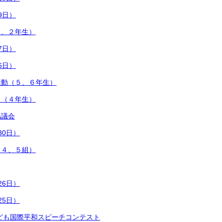
9日）
１、２年生）
7日）
6日）
活動（５、６年生）
！（４年生）
協議会
30日）
（４、５組）
26日）
25日）
ども国際平和スピーチコンテスト