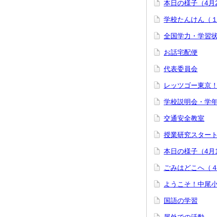
本日の様子（4月
学校たんけん（
全国学力・学習
お話宅配便
代表委員会
レッツゴー東京
学校説明会・学
交通安全教室
授業研究スター
本日の様子（4月
ごみはどこへ（
ようこそ！中尾
国語の学習