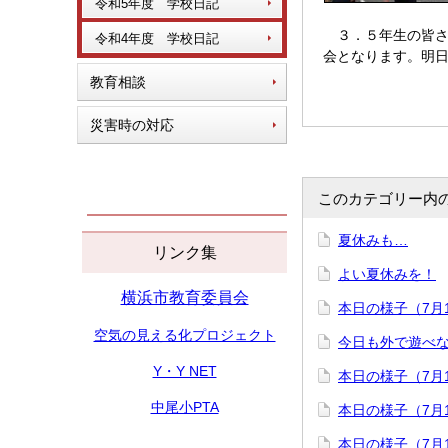
令和5年度 学校日記
３．５年生の皆さ
令和4年度 学校日記
会となります。明
教育相談
災害時の対応
このカテゴリー内
夏休みも…
リンク集
よい夏休みを！
横浜市教育委員会
本日の様子（7月
空気の見える化プロジェクト
今日も外で遊べ
Y・Y NET
本日の様子（7月
中尾小PTA
本日の様子（7月
本日の様子（7月