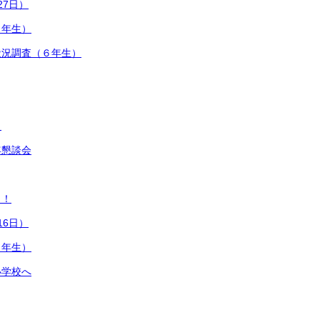
27日）
１年生）
状況調査（６年生）
！
年懇談会
ト！
16日）
４年生）
小学校へ