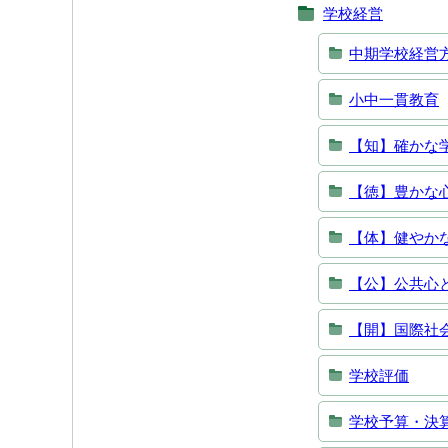
学校経営
中期学校経営
小中一貫教育
【知】確かな
【徳】豊かな
【体】健やか
【公】公共心
【開】国際社
学校評価
学校予算・決