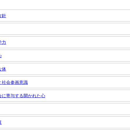
方針
学力
心
な体
と社会参画意識
会に寄与する開かれた心
算