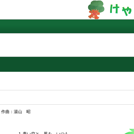
 作曲：湯山 昭
1
青い空と 風を いつも