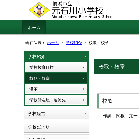
ホーム
現在位置：
ホーム
学校紹介
校歌・校章
学校紹介
校歌・校章
学校教育目標
校歌・校章
沿革
学校所在地・連絡先
校歌
学校経営
作詞：関根 栄一
学校だより