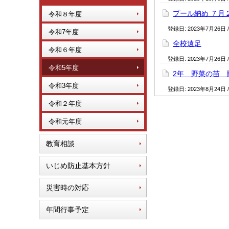
プール納め ７月
令和８年度
登録日:
2023年7月26日
令和7年度
全校遠足
令和６年度
登録日:
2023年7月26日
令和5年度
2年 野菜の苗 
令和3年度
登録日:
2023年8月24日
令和２年度
令和元年度
教育相談
いじめ防止基本方針
災害時の対応
年間行事予定