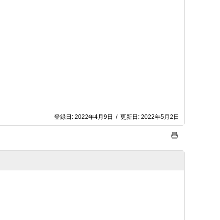
登録日:
2022年4月9日
/
更新日:
2022年5月2日