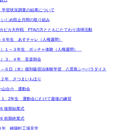
参観日
・学習状況調査の結果について
 いじめ防止月間の取り組み
ピカピカ大作戦 PTAの方とともにたてわり清掃活動
4～６年生 あすチャレ（人権週間）
火）１～３年生 ボッチャ体験（人権週間）
水）３、４年 音楽朝会
）～６日（水）個別級宿泊体験学習 八景島シーパラダイス
）２年 さつまいもほり
）小山台小 運動会
） 1、2年生 運動会にむけて最後の練習
R6 後期始業式
R6 前期終業式
）３年 崎陽軒工場見学