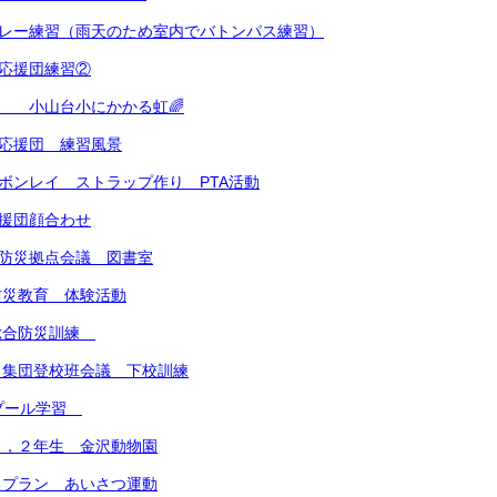
リレー練習（雨天のため室内でバトンパス練習）
 応援団練習②
朝 小山台小にかかる虹🌈
 応援団 練習風景
リボンレイ ストラップ作り PTA活動
応援団顔合わせ
地域防災拠点会議 図書室
防災教育 体験活動
総合防災訓練
）集団登校班会議 下校訓練
 プール学習
１，２年生 金沢動物園
るプラン あいさつ運動