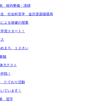
活動 校内整備・清掃
年生 社会科見学 金沢資源循環局
諭による保健の授業
泳学習スタート！
ンス
かめまろ １２さい
業参観
 体力テスト
大作戦！
会 たてわり活動
炊いています！
筆 習字