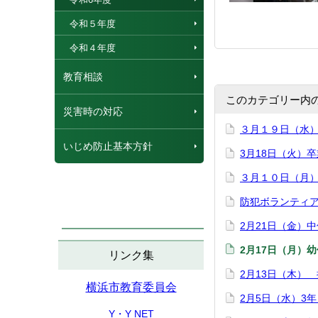
令和５年度
令和４年度
教育相談
このカテゴリー内
災害時の対応
３月１９日（水
いじめ防止基本方針
3月18日（火）
３月１０日（月
防犯ボランティ
2月21日（金）
2月17日（月）
リンク集
2月13日（木）
横浜市教育委員会
2月5日（水）3
Y・Y NET