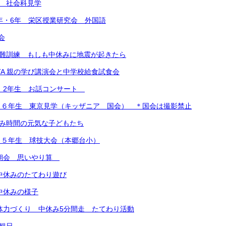
年 社会科見学
2年・6年 栄区授業研究会 外国語
会
避難訓練 もしも中休みに地震が起きたら
PTA 親の学び講演会と中学校給食試食会
1、2年生 お話コンサート
）６年生 東京見学（キッザニア 国会） ＊国会は撮影禁止
休み時間の元気な子どもたち
）５年生 球技大会（本郷台小）
）朝会 思いやり算
）中休みのたてわり遊び
）中休みの様子
）体力づくり 中休み5分間走 たてわり活動