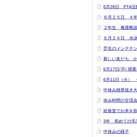
6月28日 PTA
６月２５日 ４
２年生 養護教
６月２４日 水
芝生のメンテナ
新しい友だち 
6月17日(月) 授
6月11日（火）
中休み雑草抜き
休み時間の交流
給食室でお米を
3年 初めての毛
中休みの様子