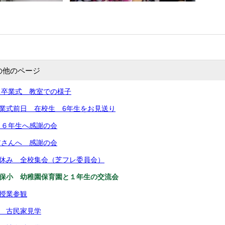
の他のページ
）卒業式 教室での様子
卒業式前日 在校生 6年生をお見送り
）６年生へ感謝の会
アさんへ 感謝の会
中休み 全校集会（芝フレ委員会）
幼保小 幼稚園保育園と１年生の交流会
 授業参観
年 古民家見学