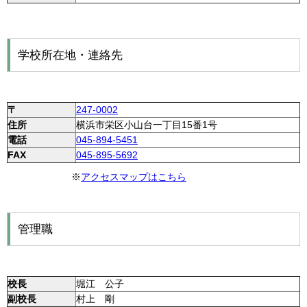
学校所在地・連絡先
〒
247-0002
住所
横浜市栄区小山台一丁目15番1号
電話
045-894-5451
FAX
045-895-5692
※
アクセスマップはこちら
管理職
校長
堀江 公子
副校長
村上 剛