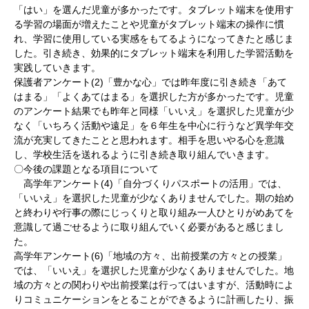
「はい」を選んだ児童が多かったです。タブレット端末を使用す
る学習の場面が増えたことや児童がタブレット端末の操作に慣
れ、学習に使用している実感をもてるようになってきたと感じま
した。引き続き、効果的にタブレット端末を利用した学習活動を
実践していきます。
保護者アンケート(2)「豊かな心」では昨年度に引き続き「あて
はまる」「よくあてはまる」を選択した方が多かったです。児童
のアンケート結果でも昨年と同様「いいえ」を選択した児童が少
なく「いちろく活動や遠足」を６年生を中心に行うなど異学年交
流が充実してきたことと思われます。相手を思いやる心を意識
し、学校生活を送れるように引き続き取り組んでいきます。
〇今後の課題となる項目について
高学年アンケート(4)「自分づくりパスポートの活用」では、
「いいえ」を選択した児童が少なくありませんでした。期の始め
と終わりや行事の際にじっくりと取り組み一人ひとりがめあてを
意識して過ごせるように取り組んでいく必要があると感じまし
た。
高学年アンケート(6)「地域の方々、出前授業の方々との授業」
では、「いいえ」を選択した児童が少なくありませんでした。地
域の方々との関わりや出前授業は行ってはいますが、活動時によ
りコミュニケーションをとることができるように計画したり、振