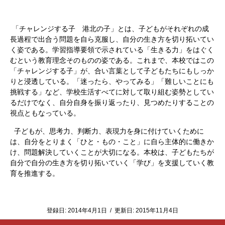
「チャレンジする子 港北の子」とは、子どもがそれぞれの成
長過程で出合う問題を自ら克服し、自分の生き方を切り拓いてい
く姿である。学習指導要領で示されている「生きる力」をはぐく
むという教育理念そのものの姿である。これまで、本校ではこの
「チャレンジする子」が、合い言葉として子どもたちにもしっか
りと浸透している。「迷ったら、やってみる」「難しいことにも
挑戦する」など、学校生活すべてに対して取り組む姿勢としてい
るだけでなく、自分自身を振り返ったり、見つめたりすることの
視点ともなっている。
子どもが、思考力、判断力、表現力を身に付けていくために
は、自分をとりまく「ひと・もの・こと」に自ら主体的に働きか
け、問題解決していくことが大切になる。本校は、子どもたちが
自分で自分の生き方を切り拓いていく「学び」を支援していく教
育を推進する。
登録日:
2014年4月1日
/
更新日:
2015年11月4日