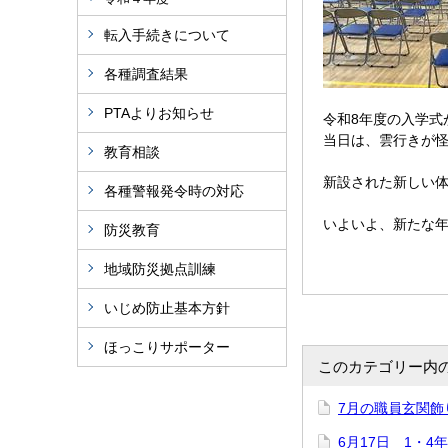
転入手続きについて
各種調査結果
PTAよりお知らせ
令和8年度の入学式
当日は、雲行きが怪
教育相談
新設された新しい
各種警報発令時の対応
いよいよ、新たな
防災教育
地域防災拠点訓練
いじめ防止基本方針
ほっこりサポーター
このカテゴリー内
7月の職員玄関飾
6月17日 1・