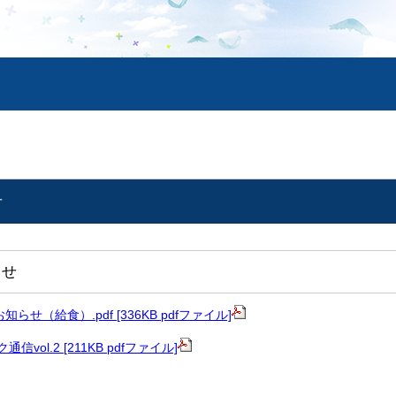
せ
らせ
せ（給食）.pdf [336KB pdfファイル]
vol.2 [211KB pdfファイル]