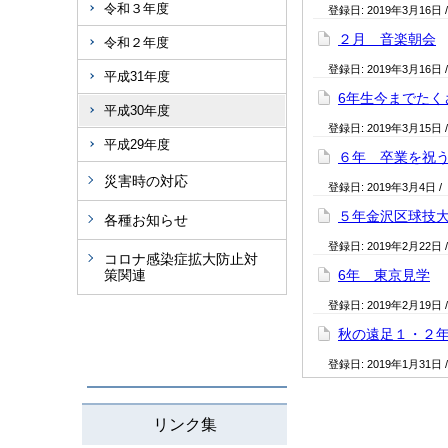
令和３年度
登録日:
2019年3月16日
２月 音楽朝会
令和２年度
登録日:
2019年3月16日
平成31年度
6年生今までた
平成30年度
登録日:
2019年3月15日
平成29年度
６年 卒業を祝
災害時の対応
登録日:
2019年3月4日
/
５年金沢区球技
各種お知らせ
登録日:
2019年2月22日
コロナ感染症拡大防止対
策関連
6年 東京見学
登録日:
2019年2月19日
秋の遠足１・２
登録日:
2019年1月31日
リンク集