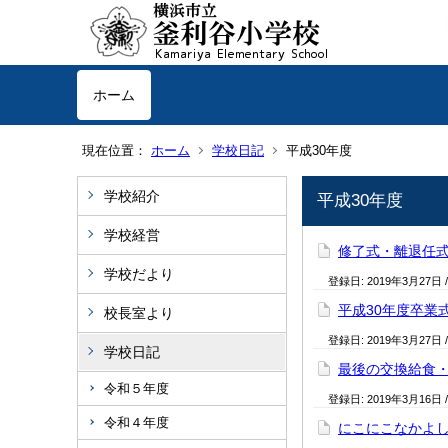
ホーム
現在位置：
ホーム
学校日記
平成30年度
学校紹介
平成30年度
学校経営
修了式・離退任
学校だより
登録日:
2019年3月27日
平成30年度卒業
校長室より
登録日:
2019年3月27日
学校日記
最後の交換給食
令和５年度
登録日:
2019年3月16日
令和４年度
にこにこなかよ