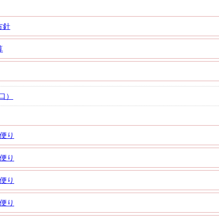
方針
算
口）
校便り
校便り
校便り
校便り