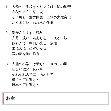
１．入船の小学校をとりまくは 緑の地帯
春秋の木立 草 花
そよ風と 空の白雲 工場の大煙突は
たくましい われらが生命
２．潮がさします 鶴見川
夕月 淡い 若あしを こえる白波
鶴もきて 朝日が光る 汐頭
出船入船 にぎやかな
昔の夢を胸に抱き
３．入船の小学生は新しい 今のこの世に
新しい歌の 調べを
それぞれの笛に あわせて
横浜の空に響けと
日本の空に響けと
校章