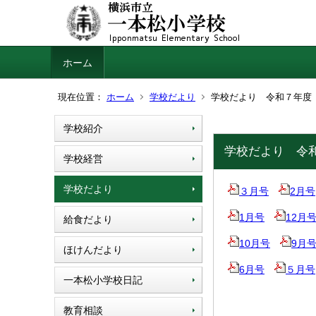
ホーム
現在位置：
ホーム
学校だより
学校だより 令和７年度
学校紹介
学校だより 令
学校経営
学校だより
３月号
2月号
1月号
12月
給食だより
10月号
9月
ほけんだより
6月号
５月号
一本松小学校日記
教育相談