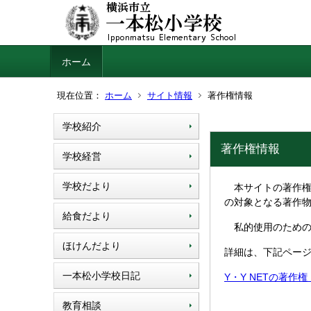
ホーム
現在位置：
ホーム
サイト情報
著作権情報
学校紹介
著作権情報
学校経営
学校だより
本サイトの著作権
の対象となる著作
給食だより
私的使用のための
ほけんだより
詳細は、下記ペー
一本松小学校日記
Y・Y NETの著作
教育相談