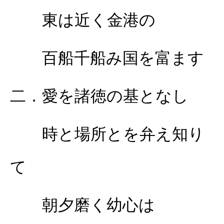
東は近く金港の
百船千船み国を富ます
二．愛を諸徳の基となし
時と場所とを弁え知り
て
朝夕磨く幼心は