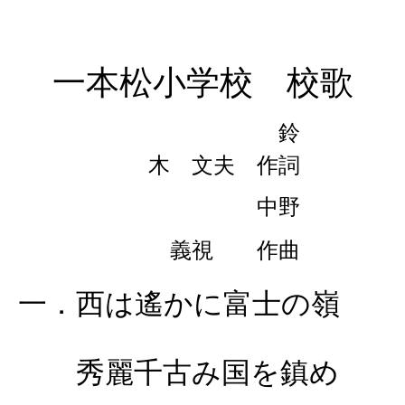
一本松小学校 校歌
鈴
木 文夫 作詞
中野
義視 作曲
一．西は遙かに富士の嶺
秀麗千古み国を鎮め