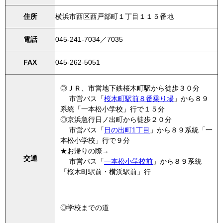
住所
横浜市西区西戸部町１丁目１１５番地
電話
045-241-7034／7035
FAX
045-262-5051
◎ＪＲ、市営地下鉄桜木町駅から徒歩３０分
市営バス「
桜木町駅前８番乗り場
」から８９
系統「一本松小学校」行で１５分
◎京浜急行日ノ出町から徒歩２０分
市営バス「
日の出町1丁目
」から８９系統「一
本松小学校」行で９分
★お帰りの際→
交通
市営バス「
一本松小学校前
」から８９系統
「桜木町駅前・横浜駅前」行
◎学校までの道