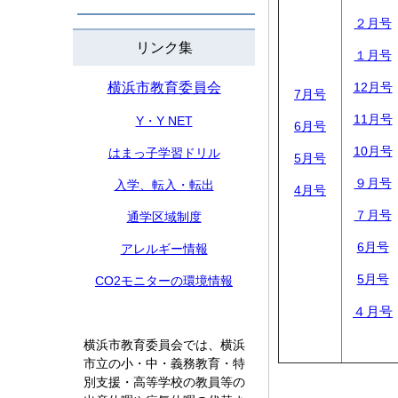
２月号
リンク集
１月号
横浜市教育委員会
12月号
7月号
11月号
Y・Y NET
6月号
10月号
はまっ子学習ドリル
5月号
９月号
入学、転入・転出
4月号
７月号
通学区域制度
6月号
アレルギー情報
5月号
CO2モニターの環境情報
４月号
横浜市教育委員会では、横浜
市立の小・中・義務教育・特
別支援・高等学校の教員等の