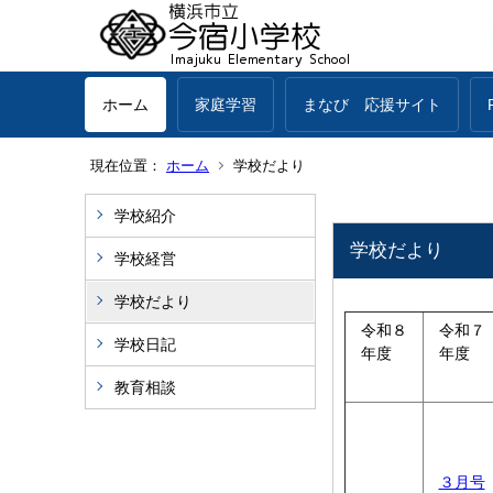
ホーム
家庭学習
まなび 応援サイト
現在位置：
ホーム
学校だより
学校紹介
学校だより
学校経営
学校だより
令和８
令和７
学校日記
年度
年度
教育相談
３月号