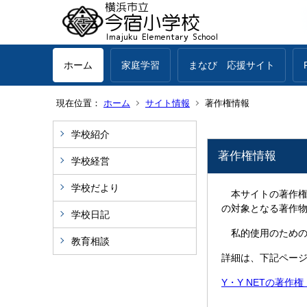
ホーム
家庭学習
まなび 応援サイト
現在位置：
ホーム
サイト情報
著作権情報
学校紹介
著作権情報
学校経営
学校だより
本サイトの著作権
の対象となる著作
学校日記
私的使用のための
教育相談
詳細は、下記ペー
Y・Y NETの著作