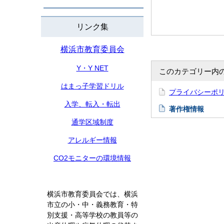
リンク集
横浜市教育委員会
Y・Y NET
このカテゴリー内
はまっ子学習ドリル
プライバシーポ
入学、転入・転出
著作権情報
通学区域制度
アレルギー情報
CO2モニターの環境情報
横浜市教育委員会では、横浜
市立の小・中・義務教育・特
別支援・高等学校の教員等の