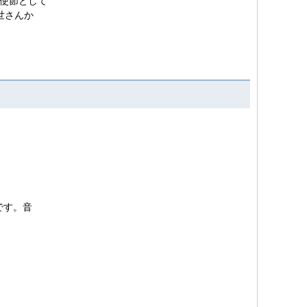
使節として
世さんか
です。音