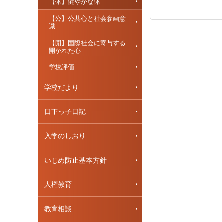
【体】健やかな体
【公】公共心と社会参画意
識
【開】国際社会に寄与する
開かれた心
学校評価
学校だより
日下っ子日記
入学のしおり
いじめ防止基本方針
人権教育
教育相談