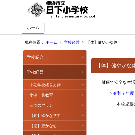
ホーム
現在位置：
ホーム
学校経営
【体】健やかな体
学校紹介
【体】健やかな
学校経営
健康で安全な生活
中期学校経営方針
○
令和７年度
小中一貫教育
本校児童の
三つのプラン
【知】確かな学力
【徳】豊かな心