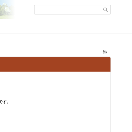
。
です。