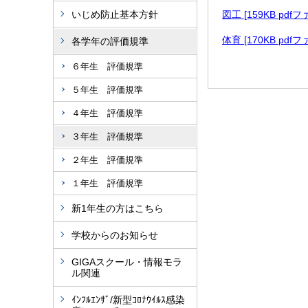
いじめ防止基本方針
図工 [159KB pdf
体育 [170KB pdf
各学年の評価規準
６年生 評価規準
５年生 評価規準
４年生 評価規準
３年生 評価規準
２年生 評価規準
１年生 評価規準
新1年生の方はこちら
学校からのお知らせ
GIGAスクール・情報モラ
ル関連
ｲﾝﾌﾙｴﾝｻﾞ/新型ｺﾛﾅｳｲﾙｽ感染