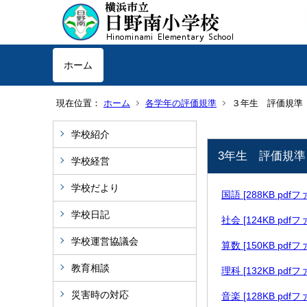
ホーム
現在位置：
ホーム
各学年の評価規準
３年生 評価規準
学校紹介
3年生 評価規準
学校経営
学校だより
国語 [288KB pdf
学校日記
社会 [124KB pdf
学校運営協議会
算数 [150KB pdf
教育相談
理科 [132KB pdf
災害時の対応
音楽 [128KB pdf