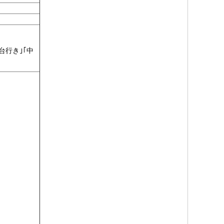
台行き｣｢中