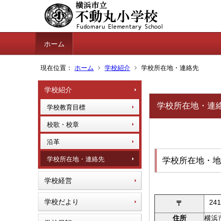
ホーム
現在位置：
ホーム
学校紹介
学校所在地・連絡先
学校紹介
学校所在地・連
学校教育目標
校歌・校章
沿革
学校所在地・連絡先
学校所在地・地
学校経営
学校だより
24
〒
住所
横浜