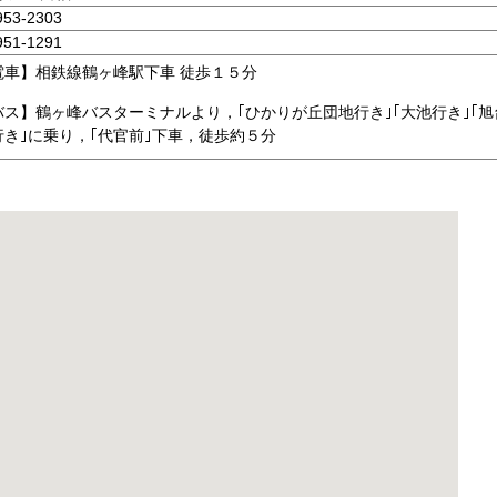
953-2303
951-1291
電車】相鉄線鶴ヶ峰駅下車 徒歩１５分
バス】鶴ヶ峰バスターミナルより，｢ひかりが丘団地行き｣｢大池行き｣｢旭
行き｣に乗り，｢代官前｣下車，徒歩約５分