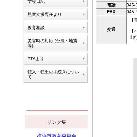
学校日記
電話
045-
FAX
045‐
児童支援専任より
【
教育相談
交通
【
山
災害時の対応 (台風・地震
等)
PTAより
転入・転出の手続きについ
て
リンク集
横浜市教育委員会