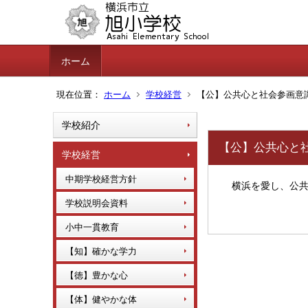
ホーム
現在位置：
ホーム
学校経営
【公】公共心と社会参画意
学校紹介
【公】公共心と
学校経営
中期学校経営方針
横浜を愛し、公共
学校説明会資料
小中一貫教育
【知】確かな学力
【徳】豊かな心
【体】健やかな体