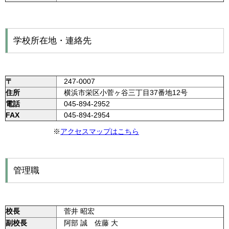
学校所在地・連絡先
〒
247-0007
住所
横浜市栄区小菅ヶ谷三丁目37番地12号
電話
045-894-2952
FAX
045-894-2954
※
アクセスマップはこちら
管理職
校長
菅井 昭宏
副校長
阿部 誠 佐藤 大