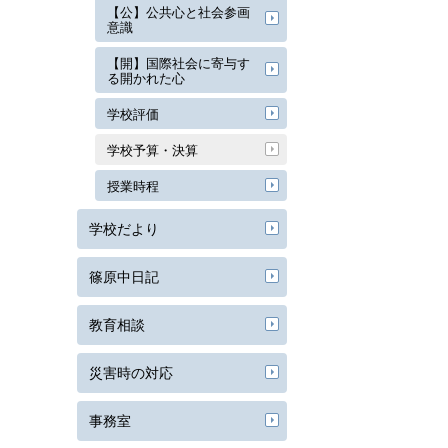
【公】公共心と社会参画
意識
【開】国際社会に寄与す
る開かれた心
学校評価
学校予算・決算
授業時程
学校だより
篠原中日記
教育相談
災害時の対応
事務室