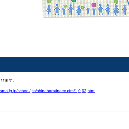
とびます。
ma.lg.jp/school/jhs/shinohara/index.cfm/1,0,62,html