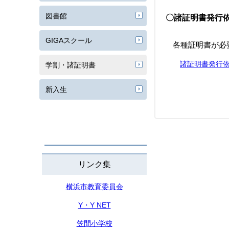
図書館
〇諸証明書発行
GIGAスクール
各種証明書が必
諸証明書発行
学割・諸証明書
新入生
リンク集
横浜市教育委員会
Y・Y NET
笠間小学校