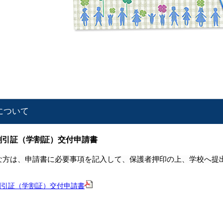
について
割引証（学割証）交付申請書
な方は、申請書に必要事項を記入して、保護者押印の上、学校へ提
割引証（学割証）交付申請書