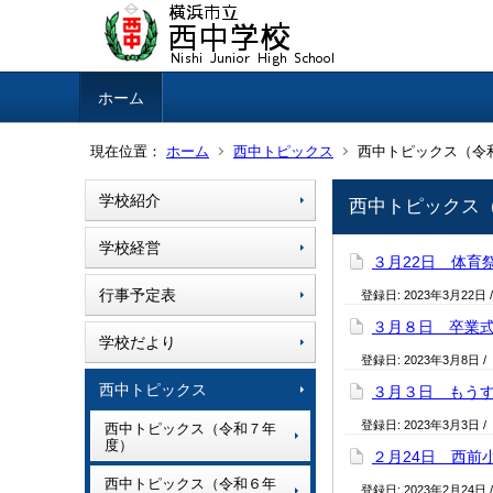
ホーム
現在位置：
ホーム
西中トピックス
西中トピックス（令
学校紹介
西中トピックス
学校経営
３月22日 体育
行事予定表
登録日:
2023年3月22日
３月８日 卒業
学校だより
登録日:
2023年3月8日
/
西中トピックス
３月３日 もう
登録日:
2023年3月3日
/
西中トピックス（令和７年
度）
２月24日 西前
西中トピックス（令和６年
登録日:
2023年2月24日