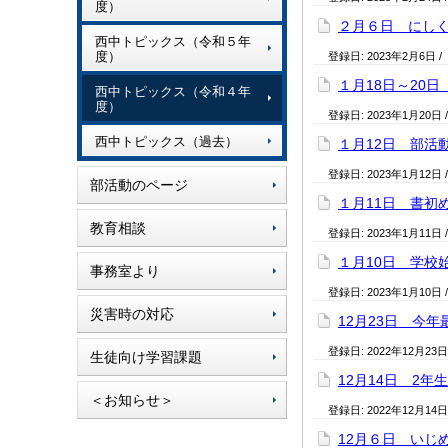
度）
２月６日 にしく
西中トピックス（令和５年
度）
登録日:
2023年2月6日
/
１月18日～20
西中トピックス（令和４年
度）
登録日:
2023年1月20日
西中トピックス（過去）
１月12日 部活
登録日:
2023年1月12日
部活動のページ
１月11日 書初
教育相談
登録日:
2023年1月11日
１月10日 学校
事務室より
登録日:
2023年1月10日
災害時の対応
12月23日 今
登録日:
2022年12月23日
生徒向け学習課題
12月14日 2年
＜お知らせ＞
登録日:
2022年12月14日
12月６日 いじ