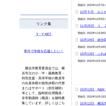
登録日:
2022年12月7日
12月５日 ユニ
登録日:
2022年12月5日
リンク集
11月25日 １
登録日:
2022年11月28日
Y・Y NET
10月19日 総合
登録日:
2022年10月19日
寄付で学校を応援したい！
10月13日 ふ
登録日:
2022年10月13日
横浜市教育委員会では、横
浜市立の小・中・義務教育・
特別支援・高等学校の教員等
の出産休暇や病気休暇の代替
またはサポート（担任補助）
10月13日 N&
等として、臨時的任用職員・
登録日:
2022年10月13日
非常勤講師（職員）を随時募
集しています。詳しくはこち
10月12日 横