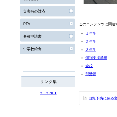
災害時の対応
PTA
このコンテンツに関連
１年生
各種申請書
２年生
中学校給食
３年生
個別支援学級
全校
部活動
リンク集
Y・Y NET
自殺予防に係る