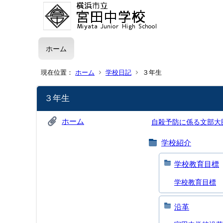
ホーム
現在位置：
ホーム
学校日記
３年生
３年生
ホーム
自殺予防に係る文部大
学校紹介
学校教育目標
学校教育目標
沿革