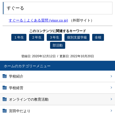
すぐーる
すぐーる｜よくある質問 (visor.co.jp)
（外部サイト）
このコンテンツに関連するキーワード
１年生
２年生
３年生
個別支援学級
全校
部活動
登録日:
2020年12月12日
/
更新日:
2022年10月20日
ホーム
学校紹介
学校経営
オンラインでの教育活動
宮田中だより