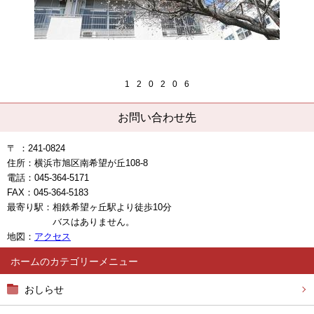
1
2
0
2
0
6
お問い合わせ先
〒 ：241-0824
住所：横浜市旭区南希望が丘108-8
電話：045-364-5171
FAX：045-364-5183
最寄り駅：
相鉄希望ヶ丘駅より徒歩10分
バスはありません。
地図：
アクセス
ホーム
おしらせ