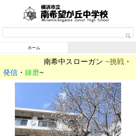
ホーム
南希中スローガン
~
挑戦
・
発信
・
錬磨
~