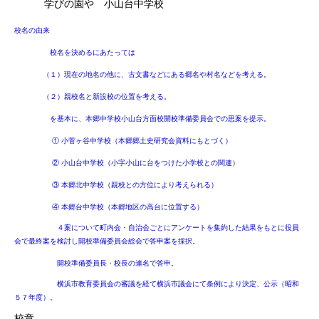
学びの園や 小山台中学校
校名の由来
校名を決めるにあたっては
（１）現在の地名の他に、古文書などにある郷名や村名などを考える。
（２）親校名と新設校の位置を考える。
を基本に、本郷中学校小山台方面校開校準備委員会での思案を提示。
① 小菅ヶ谷中学校（本郷郷土史研究会資料にもとづく）
② 小山台中学校（小字小山に台をつけた小学校との関連）
③ 本郷北中学校（親校との方位により考えられる）
④ 本郷台中学校（本郷地区の高台に位置する）
４案について町内会・自治会ごとにアンケートを集約した結果をもとに役員
会で最終案を検討し開校準備委員会総会で答申案を採択。
開校準備委員長・校長の連名で答申。
横浜市教育委員会の審議を経て横浜市議会にて条例により決定、公示（昭和
５７年度）。
校章