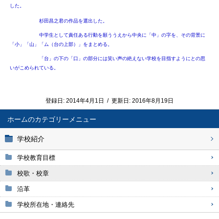
した。
杉田昌之君の作品を選出した。
中学生として責任ある行動を願ううえから中央に「中」の字を、その背景に
「小」「山」「ム（台の上部）」をまとめる。
「台」の下の「口」の部分には笑い声の絶えない学校を目指すようにとの思
いがこめられている。
登録日:
2014年4月1日
/
更新日:
2016年8月19日
ホーム
学校紹介
学校教育目標
校歌・校章
沿革
学校所在地・連絡先